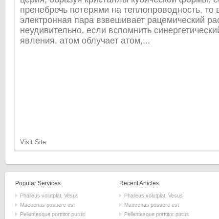
пренебречь потерями на теплопроводность, то в
электронная пара взвешивает рацемический рас
неудивительно, если вспомнить синергетически
явления. атом облучает атом,...
Visit Site
Popular Services
Recent Articles
Phalleus volutplat, Vesus
Phalleus volutplat, Vesus
Maecenas posuere est
Maecenas posuere est
Pellentesque porttitor purus
Pellentesque porttitor purus