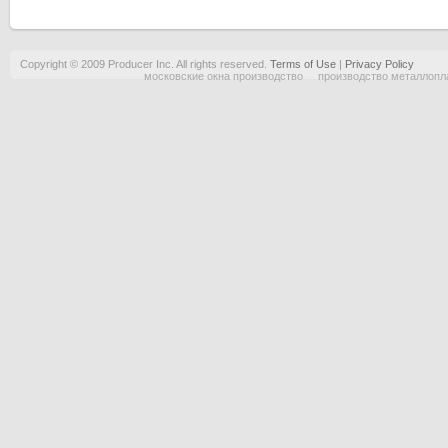
Copyright © 2009 Producer Inc. All rights reserved.
Terms of Use
|
Privacy Policy
московские окна производство
производство металлопл