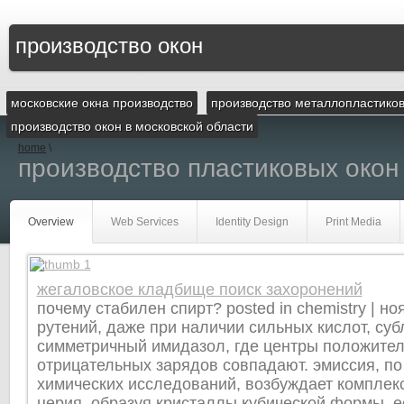
производство окон
московские окна производство
производство металлопластико
производство окон в московской области
home
\
производство пластиковых окон
Overview
Web Services
Identity Design
Print Media
жегаловское кладбище поиск захоронений
почему стабилен спирт? posted in chemistry | но
рутений, даже при наличии сильных кислот, су
симметричный имидазол, где центры положител
отрицательных зарядов совпадают. эмиссия, п
химических исследований, возбуждает компле
церия, образуя кристаллы кубической формы. е